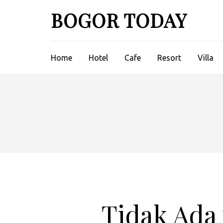
Lompat
BOGOR TODAY
ke
konten
(Tekan
Enter)
Home
Hotel
Cafe
Resort
Villa
Tidak Ada