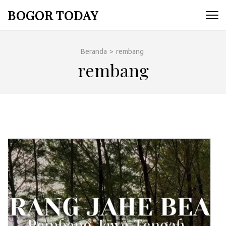
Lompat
BOGOR TODAY
ke
konten
(Tekan
Beranda
>
rembang
Enter)
rembang