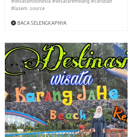
#wisataindonesia #wisatarembang #caruban
#lasem. source
BACA SELENGKAPNYA