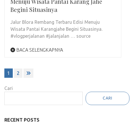
Menuju Wisata Pantai Karang Jahe
Begini Situasinya
Jalur Blora Rembang Terbaru Edisi Menuju
Wisata Pantai Karangjahe Begini Situasinya.
#vlogperjalanan #jalanjalan … source
BACA SELENGKAPNYA
Paginasi
1
2
pos
Cari
CARI
RECENT POSTS