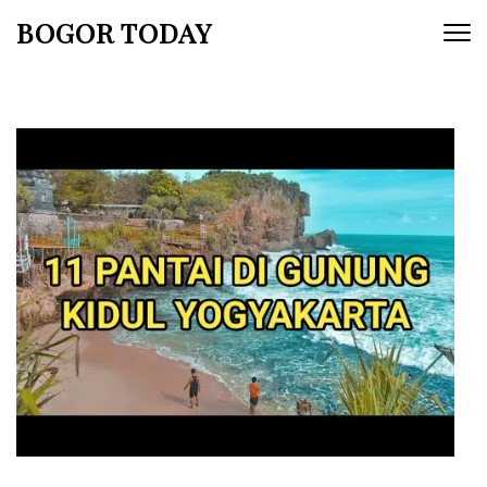
Lompat
BOGOR TODAY
ke
konten
(Tekan
Enter)