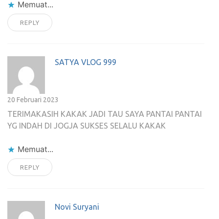
Memuat...
REPLY
SATYA VLOG 999
20 Februari 2023
TERIMAKASIH KAKAK JADI TAU SAYA PANTAI PANTAI
YG INDAH DI JOGJA SUKSES SELALU KAKAK
Memuat...
REPLY
Novi Suryani