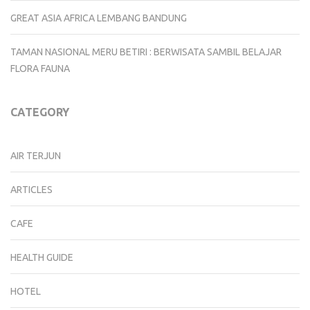
GREAT ASIA AFRICA LEMBANG BANDUNG
TAMAN NASIONAL MERU BETIRI : BERWISATA SAMBIL BELAJAR
FLORA FAUNA
CATEGORY
AIR TERJUN
ARTICLES
CAFE
HEALTH GUIDE
HOTEL