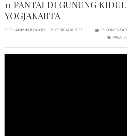
11 PANTAI DI GUNUNG KIDUL
YOGJAKARTA
PAD
OLEH
ADMIN BOGOR
20 FEBRUARI 2023
23 KOMENTAR
11
WISATA
PANT
DI
GUN
KIDU
YOG