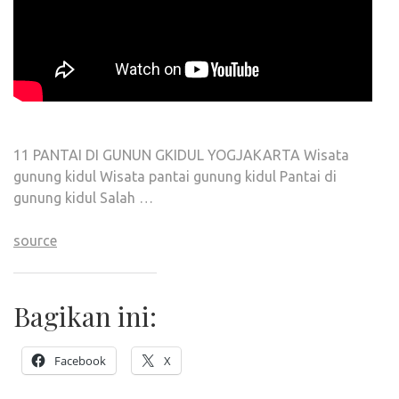
11 PANTAI DI GUNUN GKIDUL YOGJAKARTA Wisata
gunung kidul Wisata pantai gunung kidul Pantai di
gunung kidul Salah …
source
Bagikan ini:
Facebook
X