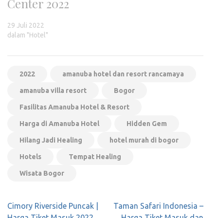
Center 2022
29 Juli 2022
dalam "Hotel"
2022
amanuba hotel dan resort rancamaya
amanuba villa resort
Bogor
Fasilitas Amanuba Hotel & Resort
Harga di Amanuba Hotel
Hidden Gem
Hilang Jadi Healing
hotel murah di bogor
Hotels
Tempat Healing
Wisata Bogor
Navigasi
Cimory Riverside Puncak |
Taman Safari Indonesia –
pos
Harga Tiket Masuk 2022
Harga Tiket Masuk dan