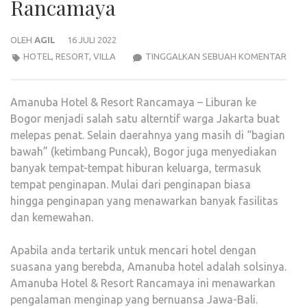
Rancamaya
OLEH
AGIL
16 JULI 2022
HILA
HOTEL
,
RESORT
,
VILLA
TINGGALKAN SEBUAH KOMENTAR
JADI
HEAL
Amanuba Hotel & Resort Rancamaya – Liburan ke
:
Bogor menjadi salah satu alterntif warga Jakarta buat
AMA
melepas penat. Selain daerahnya yang masih di “bagian
HOT
bawah” (ketimbang Puncak), Bogor juga menyediakan
&
banyak tempat-tempat hiburan keluarga, termasuk
RES
tempat penginapan. Mulai dari penginapan biasa
RAN
hingga penginapan yang menawarkan banyak fasilitas
dan kemewahan.
Apabila anda tertarik untuk mencari hotel dengan
suasana yang berebda, Amanuba hotel adalah solsinya.
Amanuba Hotel & Resort Rancamaya ini menawarkan
pengalaman menginap yang bernuansa Jawa-Bali.