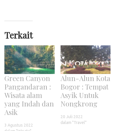
Terkait
Green Canyon
Alun-Alun Kota
Pangandaran :
Bogor : Tempat
Wisata alam
Asyik Untuk
yang Indah dan
Nongkrong
Asik
20 Juli 2022
dalam "Travel"
3 Agustus 2022
dalam "Wisata"