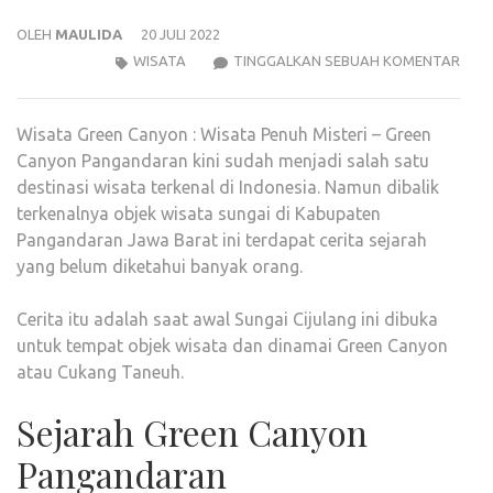
OLEH
MAULIDA
20 JULI 2022
WIS
WISATA
TINGGALKAN SEBUAH KOMENTAR
GRE
CAN
Wisata Green Canyon : Wisata Penuh Misteri – Green
:
Canyon Pangandaran kini sudah menjadi salah satu
WIS
destinasi wisata terkenal di Indonesia. Namun dibalik
PEN
terkenalnya objek wisata sungai di Kabupaten
MIST
Pangandaran Jawa Barat ini terdapat cerita sejarah
yang belum diketahui banyak orang.
Cerita itu adalah saat awal Sungai Cijulang ini dibuka
untuk tempat objek wisata dan dinamai Green Canyon
atau Cukang Taneuh.
Sejarah Green Canyon
Pangandaran