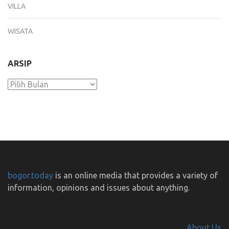
VILLA
WISATA
ARSIP
Arsip
bogor.today
is an online media that provides a variety of
information, opinions and issues about anything.
About Us