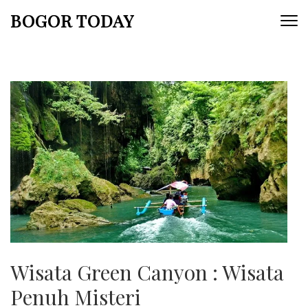
Lompat
BOGOR TODAY
ke
konten
(Tekan
Enter)
Wisata Green Canyon : Wisata
Penuh Misteri