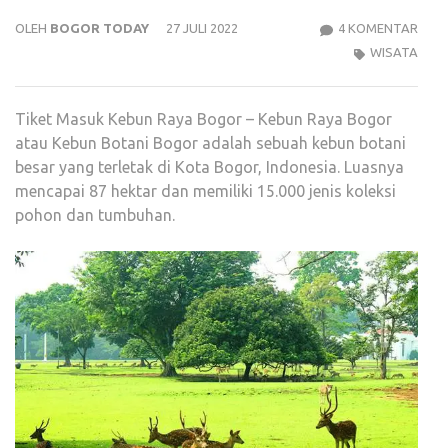
PAD
OLEH
BOGOR TODAY
27 JULI 2022
4 KOMENTAR
HAR
WISATA
TIKE
MAS
Tiket Masuk Kebun Raya Bogor – Kebun Raya Bogor
KEB
atau Kebun Botani Bogor adalah sebuah kebun botani
RAYA
besar yang terletak di Kota Bogor, Indonesia. Luasnya
BOG
mencapai 87 hektar dan memiliki 15.000 jenis koleksi
2022
pohon dan tumbuhan.