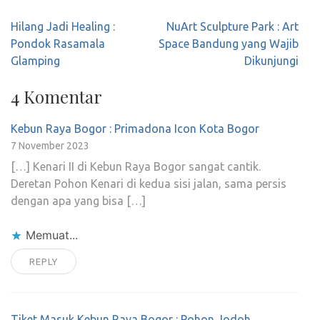
Navigasi
Hilang Jadi Healing :
NuArt Sculpture Park : Art
pos
Pondok Rasamala
Space Bandung yang Wajib
Glamping
Dikunjungi
4 Komentar
Kebun Raya Bogor : Primadona Icon Kota Bogor
7 November 2023
[…] Kenari II di Kebun Raya Bogor sangat cantik.
Deretan Pohon Kenari di kedua sisi jalan, sama persis
dengan apa yang bisa […]
Memuat...
REPLY
Tiket Masuk Kebun Raya Bogor : Pohon Jodoh