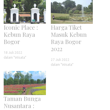
Iconic Place :
Harga Tiket
Kebun Raya
Masuk Kebun
Bogor
Raya Bogor
2022
18 Juli 2022
dalam "Wisata"
27 Juli 2022
dalam "Wisata"
Taman Bunga
Nusantara :