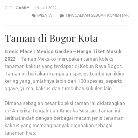
OLEH
GABBY
19 JULI 2022
ICON
WISATA
TINGGALKAN SEBUAH KOMENTAR
PLAC
:
Taman di Bogor Kota
MEX
GAR
Iconic Place : Mexico Garden – Harga Tiket Masuk
–
2022
– Taman Meksiko merupakan taman koleksi
HAR
tanaman kaktus yang terdapat di Kebun Raya Bogor.
TIKE
Taman ini berisikan kumpulan spesies tumbuhan iklim
MAS
kering yang jumlahnya lebih dari 100 spesies, seperti:
2022
agave, yucca, kaktus dan tumbuhan sukulen lain.
Dimana sebagian besar koleksi taman ini didatangkan
dri Amerika Tengah dan Amerika Selatan. Taman ini
terlihat indah dengan berbagai macam jenis tanaman
kaktus yang memang banyak digunakan sebagai
tanaman hias.