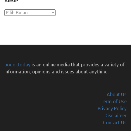
ARSIP
Arsip
bogor.today
is an online media that provides a variety of
information, opinions and issues about anything.
About Us
Term of Use
Privacy Policy
Disclaimer
Contact Us