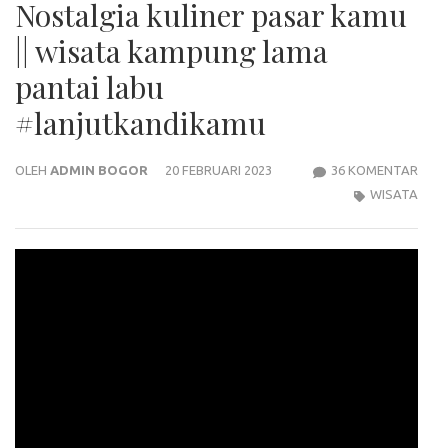
Nostalgia kuliner pasar kamu
|| wisata kampung lama
pantai labu
#lanjutkandikamu
PAD
OLEH
ADMIN BOGOR
20 FEBRUARI 2023
36 KOMENTAR
NOS
WISATA
KULI
PAS
KAM
||
WIS
KAM
LAM
PANT
LAB
#LA