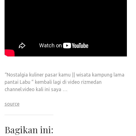
“Nostalgia kuliner pasar kamu || wisata kampung lama
pantai Labu ” kembali lagi di video rizmedan
channel.video kali ini saya …
source
Bagikan ini: