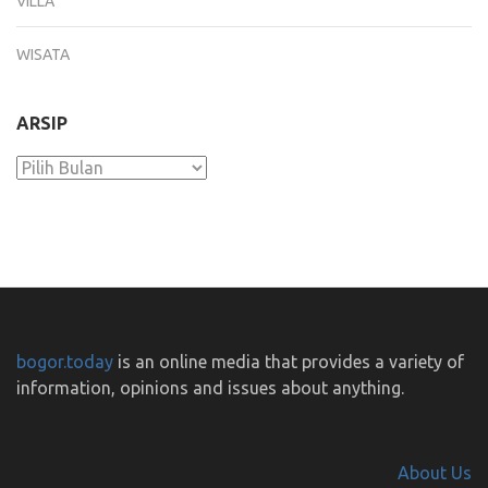
VILLA
WISATA
ARSIP
Arsip
bogor.today
is an online media that provides a variety of
information, opinions and issues about anything.
About Us