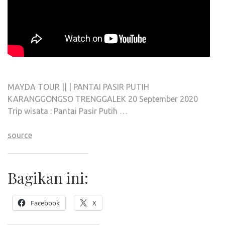
MAYDA TOUR || | PANTAI PASIR PUTIH
KARANGGONGSO TRENGGALEK 20 September 2020
Trip wisata : Pantai Pasir Putih …
source
Bagikan ini:
Facebook
X