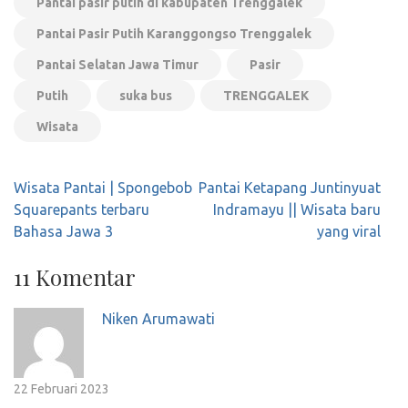
Pantai pasir putih di kabupaten Trenggalek
Pantai Pasir Putih Karanggongso Trenggalek
Pantai Selatan Jawa Timur
Pasir
Putih
suka bus
TRENGGALEK
Wisata
Navigasi
Wisata Pantai | Spongebob
Pantai Ketapang Juntinyuat
pos
Squarepants terbaru
Indramayu || Wisata baru
Bahasa Jawa 3
yang viral
11 Komentar
Niken Arumawati
22 Februari 2023