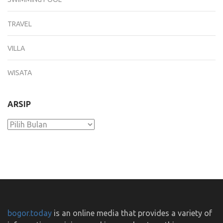
TRAVEL
VILLA
WISATA
ARSIP
Arsip
bogor.today
is an online media that provides a variety of