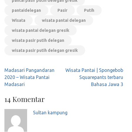
pantai pasir putih delegan gresik
pantaidelegan
Pasir
Putih
Wisata
wisata pantai delegan
wisata pantai delegan gresik
wisata pasir putih delegan
wisata pasir putih delegan gresik
Navigasi
Madasari Pangandaran
Wisata Pantai | Spongebob
pos
2020 – Wisata Pantai
Squarepants terbaru
Madasari
Bahasa Jawa 3
14 Komentar
Sultan kampung