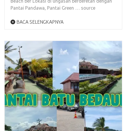
Beach ber Lokasi di ungasan berderetan dengan
Pantai Pandawa, Pantai Green … source
BACA SELENGKAPNYA