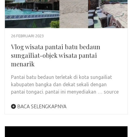
26 FEBRUARI 2023
Vlog wisata pantai batu bedaun
sungailiat-objek wisata pantai
menarik
Pantai batu bedaun terletak di kota sungailiat
kabupaten bangka dan dekat sekali dengan
pantai tongaci. pantai ini menyediakan … source
BACA SELENGKAPNYA