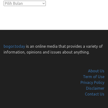
Arsip
bogor.today
is an online media that provides a variety of
information, opinions and issues about anything.
About Us
Term of Use
Privacy Policy
Disclaimer
Contact Us