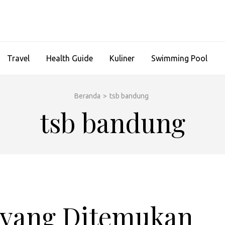
Travel
Health Guide
Kuliner
Swimming Pool
Beranda
>
tsb bandung
tsb bandung
 yang Ditemukan