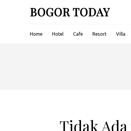
Lompat
BOGOR TODAY
ke
konten
(Tekan
Enter)
Home
Hotel
Cafe
Resort
Villa
Tidak Ada