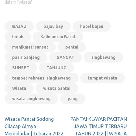
dalam "Wisata"
BAJAU
bajau bay
hotel bajau
Indah
Kalimantan Barat
menikmati sunset
pantai
pasir panjang
SANGAT
singkawang
SUNSET
TANJUNG
tempat rekreasi singkawang
tempat wisata
Wisata
wisata pantai
wisata singkawang
yang
Navigasi
Wisata Pantai Sodong
PANTAI KLAYAR PACITAN
pos
Cilacap Airnya
JAWA TIMUR TERBARU
Membludag||Lebaran 2022
TAHUN 2022 || WISATA