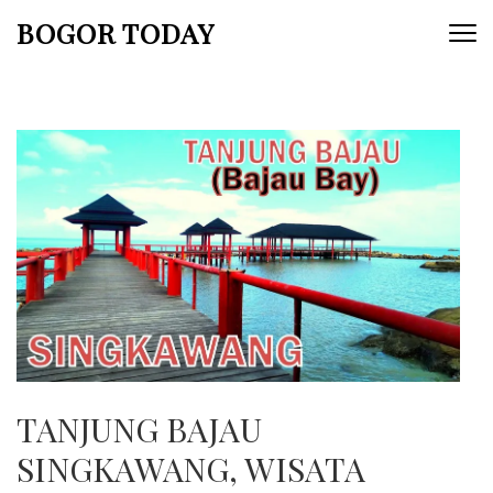
Lompat
BOGOR TODAY
ke
konten
(Tekan
Enter)
TANJUNG BAJAU
SINGKAWANG, WISATA