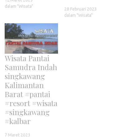
12 Maret 2023
dalam "Wisata"
28 Februari 2023
dalam "Wisata"
Wisata Pantai
Samudra Indah
singkawang
Kalimantan
Barat #pantai
#resort #wisata
#singkawang
#kalbar
7 Maret 2023