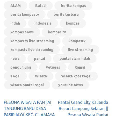
ALAM
Batasi
berita kompas
berita kompastv
berita terbaru
Indah
Indonesia
kompas
kompas news
kompas tv
kompas tv live streaming
kompastv
kompastv live streaming
live streaming
news
pantai
pantai alam indah
pengunjung
Petugas
Ramai
Tegal
Wisata
wisata kota tegal
wisata pantai tegal
youtube news
Navigasi
PESONA WISATA PANTAI
Pantai Grand Elty Kalianda
pos
TANJUNG BARU DESA
Resort Lampung Selatan ||
PASIRJAYA KEC. CILAMAYA
Pesona Wisata Pantai