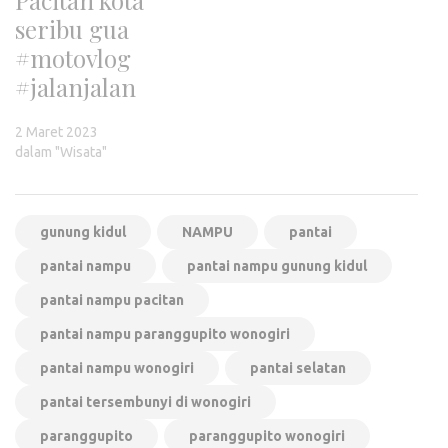
Pacitan kota
seribu gua
#motovlog
#jalanjalan
2 Maret 2023
dalam "Wisata"
gunung kidul
NAMPU
pantai
pantai nampu
pantai nampu gunung kidul
pantai nampu pacitan
pantai nampu paranggupito wonogiri
pantai nampu wonogiri
pantai selatan
pantai tersembunyi di wonogiri
paranggupito
paranggupito wonogiri