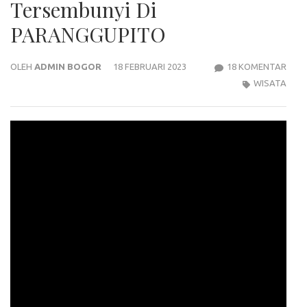
Tersembunyi Di
PARANGGUPITO
PAD
OLEH
ADMIN BOGOR
18 FEBRUARI 2023
18 KOMENTAR
WIS
WISATA
PANT
NAM
WON
–
PANT
TER
DI
PAR