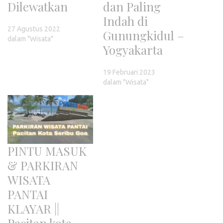
Dilewatkan
dan Paling
Indah di
27 Agustus 2022
Gunungkidul –
dalam "Wisata"
Yogyakarta
19 Februari 2023
dalam "Wisata"
PINTU MASUK
& PARKIRAN
WISATA
PANTAI
KLAYAR ||