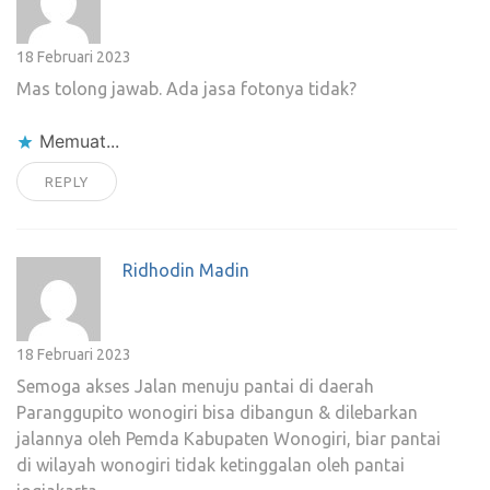
18 Februari 2023
Mas tolong jawab. Ada jasa fotonya tidak?
Memuat...
REPLY
Ridhodin Madin
18 Februari 2023
Semoga akses Jalan menuju pantai di daerah
Paranggupito wonogiri bisa dibangun & dilebarkan
jalannya oleh Pemda Kabupaten Wonogiri, biar pantai
di wilayah wonogiri tidak ketinggalan oleh pantai