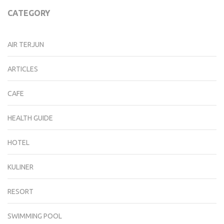
CATEGORY
AIR TERJUN
ARTICLES
CAFE
HEALTH GUIDE
HOTEL
KULINER
RESORT
SWIMMING POOL