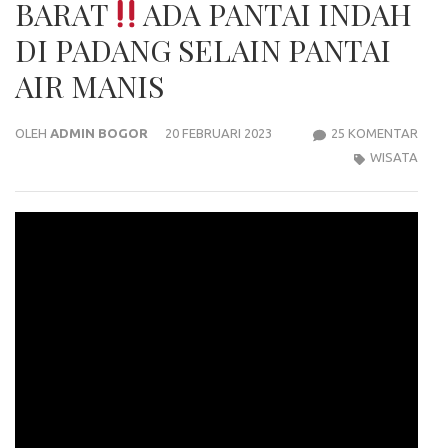
BARAT
ADA PANTAI INDAH
DI PADANG SELAIN PANTAI
AIR MANIS
PAD
OLEH
ADMIN BOGOR
20 FEBRUARI 2023
25 KOMENTAR
WIS
WISATA
PANT
PAD
PASI
JAM
SUM
BAR
ADA
PANT
IND
DI
PAD