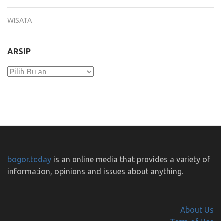
WISATA
ARSIP
Arsip
bogor.today
is an online media that provides a variety of
information, opinions and issues about anything.
About Us