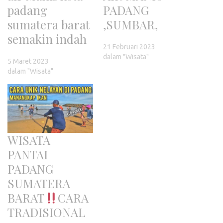
padang
PADANG
sumatera barat
,SUMBAR,
semakin indah
21 Februari 2023
dalam "Wisata"
5 Maret 2023
dalam "Wisata"
WISATA
PANTAI
PADANG
SUMATERA
BARAT
CARA
TRADISIONAL