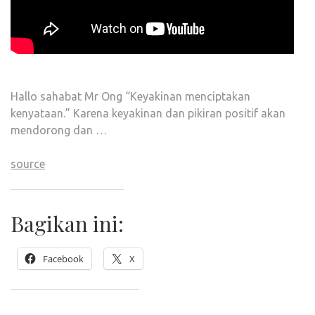
Hallo sahabat Mr Ong “Keyakinan menciptakan
kenyataan.” Karena keyakinan dan pikiran positif akan
mendorong dan …
source
Bagikan ini:
Facebook
X