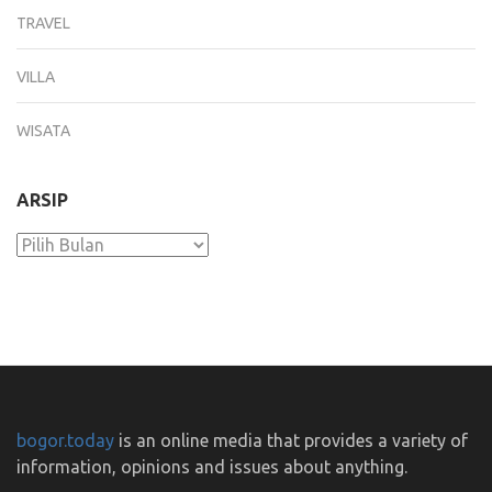
TRAVEL
VILLA
WISATA
ARSIP
Arsip
bogor.today
is an online media that provides a variety of
information, opinions and issues about anything.