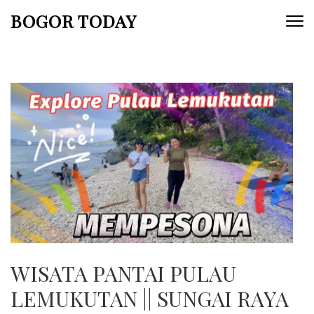
Lompat
BOGOR TODAY
ke
konten
(Tekan
Enter)
WISATA PANTAI PULAU
LEMUKUTAN || SUNGAI RAYA