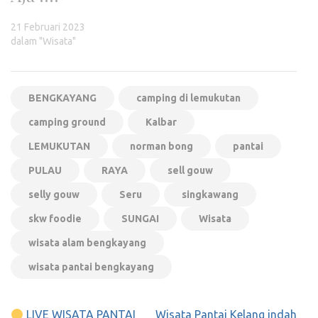
21 Februari 2023
dalam "Wisata"
BENGKAYANG
camping di lemukutan
camping ground
Kalbar
LEMUKUTAN
norman bong
pantai
PULAU
RAYA
sell gouw
selly gouw
Seru
singkawang
skw foodie
SUNGAI
Wisata
wisata alam bengkayang
wisata pantai bengkayang
Navigasi
LIVE WISATA PANTAI
Wisata Pantai Kelang indah