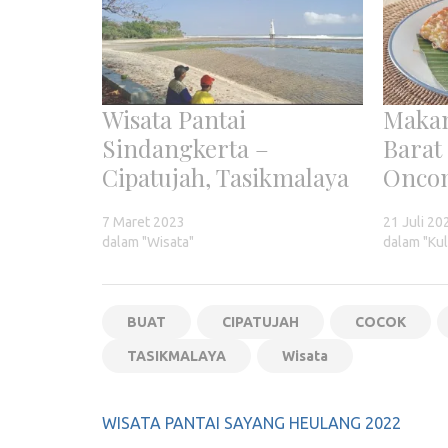
Wisata Pantai
Makan
Sindangkerta –
Barat 
Cipatujah, Tasikmalaya
Onco
7 Maret 2023
21 Juli 20
dalam "Wisata"
dalam "Kul
BUAT
CIPATUJAH
COCOK
TASIKMALAYA
Wisata
Navigasi
WISATA PANTAI SAYANG HEULANG 2022
pos