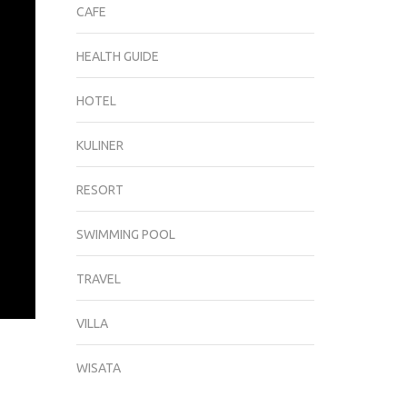
–
CAFE
CIPATUJAH
TASIKMALAYA
HEALTH GUIDE
PALING
COCOK
HOTEL
BUAT
REFRESING
KULINER
RESORT
SWIMMING POOL
TRAVEL
VILLA
WISATA