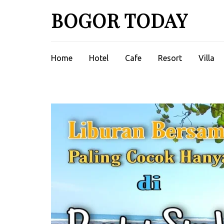
Lompat
BOGOR TODAY
ke
konten
(Tekan
Enter)
Home
Hotel
Cafe
Resort
Villa