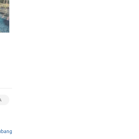
A
ubang