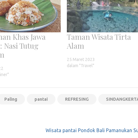
an Khas Jawa
Taman Wisata Tirta
: Nasi Tutug
Alam
m
25 Maret 2023
dalam "Travel"
22
iner"
Paling
pantai
REFRESING
SINDANGKERT
Wisata pantai Pondok Bali Pamanukan S