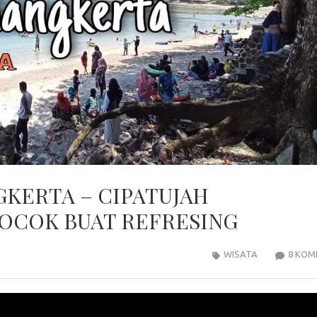
GKERTA – CIPATUJAH
COCOK BUAT REFRESING
WISATA
8 KOM