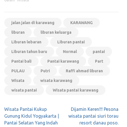
dalam "Wisata"
jalan jalan di karawang
KARAWANG
liburan
liburan keluarga
Liburan lebaran
Liburan pantai
Liburan tahun baru
Normal
pantai
Pantai bali
Pantai karawang
Part
PULAU
Putri
Raffi ahmad liburan
Wisata
wisata karawang
wisata pantai
Wisata pantai karawang
Navigasi
Wisata Pantai Kukup
Dijamin Keren!!! Pesona
pos
Gunung Kidul Yogyakarta |
wisata pantai siuri torau
Pantai Selatan Yang Indah
resort danau poso.