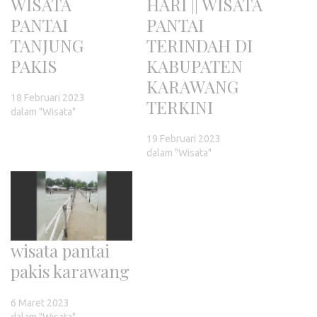
WISATA
HARI || WISATA
PANTAI
PANTAI
TANJUNG
TERINDAH DI
PAKIS
KABUPATEN
KARAWANG
18 Februari 2023
TERKINI
dalam "Wisata"
19 Februari 2023
dalam "Wisata"
wisata pantai
pakis karawang
6 Maret 2023