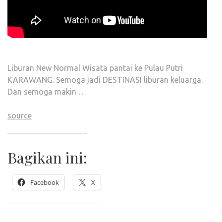
Liburan New Normal Wisata pantai ke Pulau Putri
KARAWANG. Semoga jadi DESTINASI liburan keluarga.
Dan semoga makin …
source
Bagikan ini:
Facebook
X