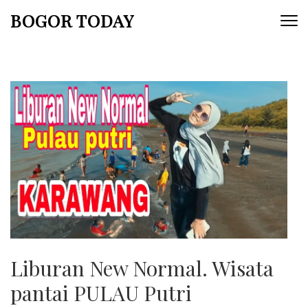
Lompat
BOGOR TODAY
ke
konten
(Tekan
Enter)
Liburan New Normal. Wisata
pantai PULAU Putri