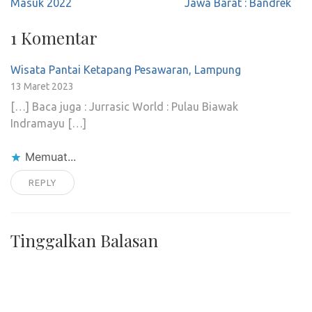
pos
Masuk 2022
Jawa Barat : Bandrek
1 Komentar
Wisata Pantai Ketapang Pesawaran, Lampung
13 Maret 2023
[…] Baca juga : Jurrasic World : Pulau Biawak
Indramayu […]
Memuat...
REPLY
Tinggalkan Balasan