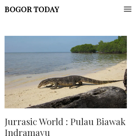
Lompat
BOGOR TODAY
ke
konten
(Tekan
Enter)
Jurrasic World : Pulau Biawak
Indramayu