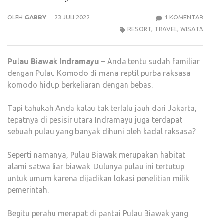
PAD
OLEH
GABBY
23 JULI 2022
1 KOMENTAR
JURR
RESORT
,
TRAVEL
,
WISATA
WOR
:
Pulau Biawak Indramayu –
Anda tentu sudah familiar
PUL
dengan Pulau Komodo di mana reptil purba raksasa
BIA
komodo hidup berkeliaran dengan bebas.
IND
Tapi tahukah Anda kalau tak terlalu jauh dari Jakarta,
tepatnya di pesisir utara Indramayu juga terdapat
sebuah pulau yang banyak dihuni oleh kadal raksasa?
Seperti namanya, Pulau Biawak merupakan habitat
alami satwa liar biawak. Dulunya pulau ini tertutup
untuk umum karena dijadikan lokasi penelitian milik
pemerintah.
Begitu perahu merapat di pantai Pulau Biawak yang