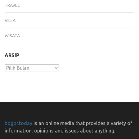
TRAVEL
VILLA
WISATA
ARSIP
Arsip
bogor.today
is an online media that provides a variety of
information, opinions and issues about anything.