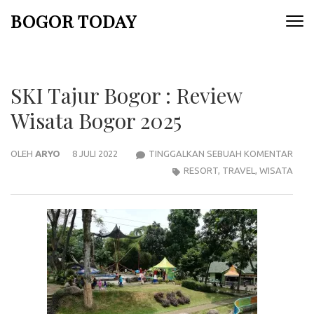
Lompat
BOGOR TODAY
ke
konten
(Tekan
Enter)
SKI Tajur Bogor : Review
Wisata Bogor 2025
SKI
OLEH
ARYO
8 JULI 2022
TINGGALKAN SEBUAH KOMENTAR
TAJ
RESORT
,
TRAVEL
,
WISATA
BOG
:
REVI
WIS
BOG
2025