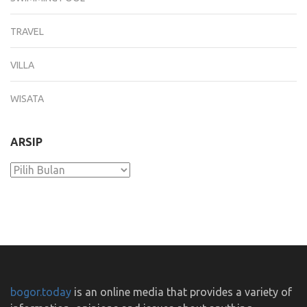
TRAVEL
VILLA
WISATA
ARSIP
Arsip
bogor.today
is an online media that provides a variety of