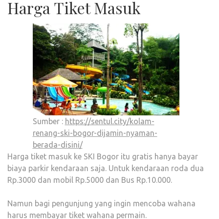
Harga Tiket Masuk
dan
anggaran,
mulai
dari
model
yang
terjangkau
hingga
model
yang
sangat
Sumber :
https://sentul.city/kolam-
bergaya.
renang-ski-bogor-dijamin-nyaman-
berada-disini/
Harga tiket masuk ke SKI Bogor itu gratis hanya bayar
biaya parkir kendaraan saja. Untuk kendaraan roda dua
Rp.3000 dan mobil Rp.5000 dan Bus Rp.10.000.
Namun bagi pengunjung yang ingin mencoba wahana
harus membayar tiket wahana permain.