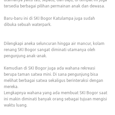
tersedia berbagai pilihan permainan anak dan dewasa.
Baru-baru ini di SKI Bogor Katulampa juga sudah
dibuka sebuah waterpark.
Berkat
mitra
Dilengkapi aneka seluncuran hingga air mancur, kolam
kami,
renang SKI Bogor sangat diminati utamanya oleh
Anda
pengunjung anak-anak.
dapat
menemukan
Kemudian di SKI Bogor juga ada wahana rekreasi
dasi
berupa taman satwa mini. Di sana pengunjung bisa
daring
melihat berbagai satwa sekaligus berinteraksi dengan
yang
mereka.
sesuai
Lengkapnya wahana yang ada membuat SKI Bogor saat
dengan
ini makin diminati banyak orang sebagai tujuan mengisi
setiap
waktu luang.
preferensi